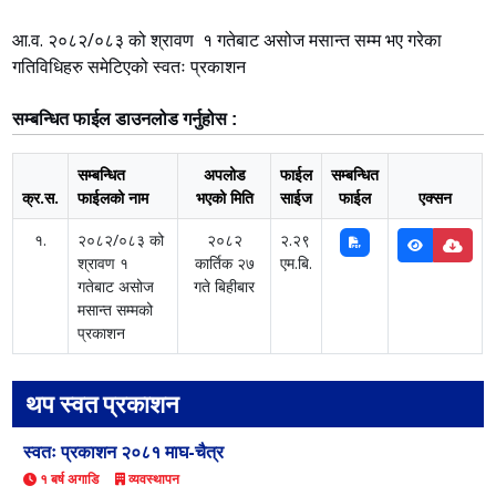
आ.व. २०८२/०८३ को श्रावण १ गतेबाट असोज मसान्त सम्म भए गरेका
गतिविधिहरु समेटिएको स्वतः प्रकाशन
सम्बन्धित फाईल डाउनलोड गर्नुहोस :
सम्बन्धित
अपलोड
फाईल
सम्बन्धित
क्र.स.
फाईलको नाम
भएको मिति
साईज
फाईल
एक्सन
१.
२०८२/०८३ को
२०८२
२.२९
श्रावण १
कार्तिक २७
एम.बि.
गतेबाट असोज
गते बिहीबार
मसान्त सम्मको
प्रकाशन
थप स्वत प्रकाशन
स्वतः प्रकाशन २०८१ माघ-चैत्र
१ बर्ष अगाडि
व्यवस्थापन