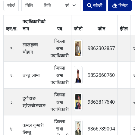
खोजी
रिसेट
पदाधिकारीको
क्र.स.
नाम
पद
फोटो
फोन
ईमेल
जिल्ला
लालकृष्ण
१.
सभा
9862302857
चौहान
पदाधिकारी
जिल्ला
२.
डण्डु लामा
सभा
9852660760
पदाधिकारी
जिल्ला
दुर्गाहाङ
३.
सभा
9863817640
श्रेङचोङवाङ
पदाधिकारी
जिल्ला
कमल कुमारी
४.
सभा
9866789004
लिम्बु