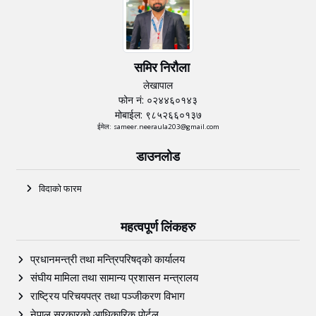
समिर निरौला
लेखापाल
फोन नं: ०२४४६०१४३
मोबाईल: ९८५२६६०१३७
ईमेल: sameer.neeraula203@gmail.com
डाउनलोड
विदाको फारम
महत्वपूर्ण लिंकहरु
प्रधानमन्त्री तथा मन्त्रिपरिषद्को कार्यालय
संघीय मामिला तथा सामान्य प्रशासन मन्त्रालय
राष्ट्रिय परिचयपत्र तथा पञ्‍जीकरण विभाग
नेपाल सरकारको आधिकारिक पोर्टल