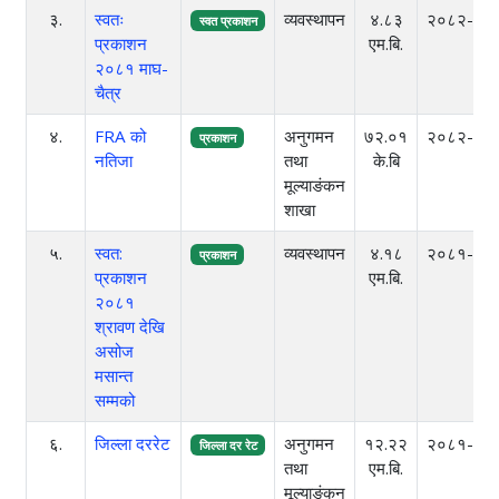
३.
स्वतः
व्यवस्थापन
४.८३
२०८२-०३
स्वत प्रकाशन
प्रकाशन
एम.बि.
२०८१ माघ-
चैत्र
४.
FRA को
अनुगमन
७२.०१
२०८२-०३
प्रकाशन
नतिजा
तथा
के.बि
मूल्याङंकन
शाखा
५.
स्वत:
व्यवस्थापन
४.१८
२०८१-१०
प्रकाशन
प्रकाशन
एम.बि.
२०८१
श्रावण देखि
असोज
मसान्त
सम्मको
६.
जिल्ला दररेट
अनुगमन
१२.२२
२०८१-०७
जिल्ला दर रेट
तथा
एम.बि.
मूल्याङंकन