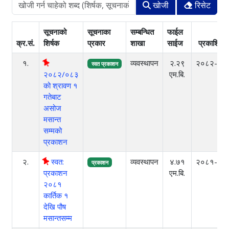
खोजी
रिसेट
सूचनाको
सूचनाका
सम्बन्धित
फाईल
क्र.सं.
शिर्षक
प्रकार
शाखा
साईज
प्रकाशित म
१.
व्यवस्थापन
२.२९
२०८२-०७
स्वत प्रकाशन
२०८२/०८३
एम.बि.
को श्रावण १
गतेबाट
असोज
मसान्त
सम्मको
प्रकाशन
२.
स्वत:
व्यवस्थापन
४.७१
२०८१-१०
प्रकाशन
प्रकाशन
एम.बि.
२०८१
कार्तिक १
देखि पौष
मसान्तसम्म