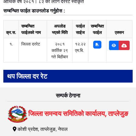
आर्थिक वर्ष २०८१। ८२ का लागि दररेट स्वीकृत
सम्बन्धित फाईल डाउनलोड गर्नुहोस :
सम्बन्धित
अपलोड
फाईल
सम्बन्धित
क्र.स.
फाईलको नाम
भएको मिति
साईज
फाईल
एक्सन
१.
जिल्ला दररेट
२०८१
१२.२२
कार्तिक २९
एम.बि.
गते बिहीबार
थप जिल्ला दर रेट
सम्पर्क ठेगाना
जिल्ला समन्वय समितिको कार्यालय, ताप्लेजुङ
कोशी प्रदेश, ताप्लेजुङ, नेपाल