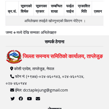
सूचनाको
सूचनाका
सम्बन्धित
फाईल
प्रकाशित
क्र.सं.
शिर्षक
प्रकार
शाखा
साईज
मिति
एक्सन
अभिलेखमा तपाईले खोज्‍नुभएको विवरण भेटिएन ।
जम्मा
०
मध्ये
देखि
सम्मका अभिलेखहरु
सम्पर्क ठेगाना
जिल्ला समन्वय समितिको कार्यालय, ताप्लेजुङ
कोशी प्रदेश, ताप्लेजुङ, नेपाल
फोन नं: (+९७७)-०२४-४६०१४३, ०२४-४६०१२४,
०२४-४६०१४४
ईमेल: dcctaplejung@gmail.com