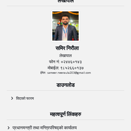
लेखापाल
समिर निरौला
लेखापाल
फोन नं: ०२४४६०१४३
मोबाईल: ९८५२६६०१३७
ईमेल: sameer.neeraula203@gmail.com
डाउनलोड
विदाको फारम
महत्वपूर्ण लिंकहरु
प्रधानमन्त्री तथा मन्त्रिपरिषद्को कार्यालय