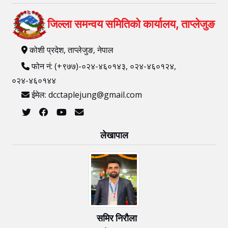
ताप्लेजुङका प्रजिअ श्री शिवराज सेढाई...
सम्पर्क ठेगाना
जिल्ला समन्वय समितिको कार्यालय, ताप्लेजुङ
कोशी प्रदेश, ताप्लेजुङ, नेपाल
फोन नं: (+९७७)-०२४-४६०१४३, ०२४-४६०१२४,
०२४-४६०१४४
ईमेल: dcctaplejung@gmail.com
लेखापाल