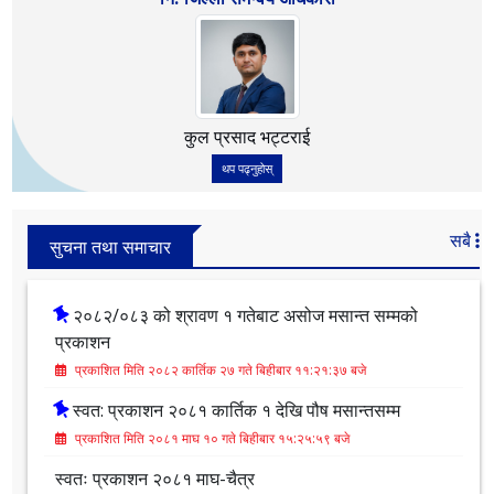
कृष्ण प्रसाद लिङ्खिम
थप पढ्नुहोस्
नि. जिल्ला समन्वय अधिकारी
कुल प्रसाद भट्टराई
थप पढ्नुहोस्
सबै
सुचना तथा समाचार
२०८२/०८३ को श्रावण १ गतेबाट असोज मसान्त सम्मको
प्रकाशन