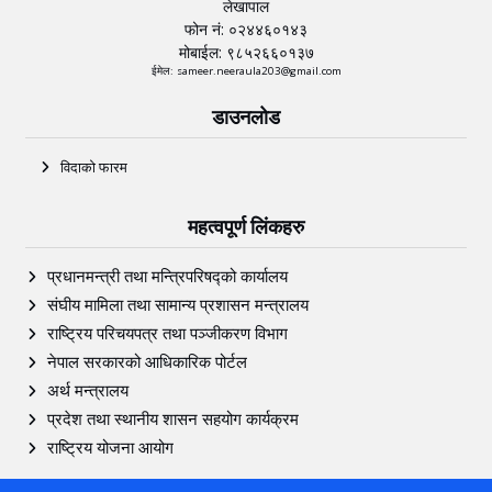
समिर निरौला
लेखापाल
फोन नं: ०२४४६०१४३
मोबाईल: ९८५२६६०१३७
ईमेल: sameer.neeraula203@gmail.com
डाउनलोड
विदाको फारम
महत्वपूर्ण लिंकहरु
प्रधानमन्त्री तथा मन्त्रिपरिषद्को कार्यालय
संघीय मामिला तथा सामान्य प्रशासन मन्त्रालय
राष्ट्रिय परिचयपत्र तथा पञ्‍जीकरण विभाग