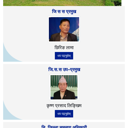
Previous
Next
जि स स प्रमुख
छिरिङ लामा
थप पढ्नुहोस्
जि.स.स उप–प्रमुख